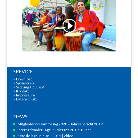
SREVICE
>
Download
>
Sponsoren
> Satzung TOLL e.V
>
Kontakt
>
Impressum
>
Datenschutz
NEWS
Mitgliederversammlung 2020 – Jahresbericht 2019
Internationaler Tag für Toleranz 2019 | Bilder
Fète de la Musique – 2019 | Video