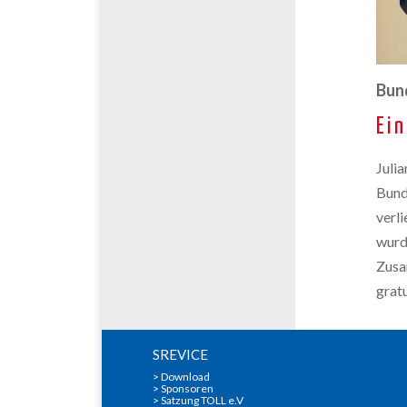
Bun
Ei
Juli
Bund
verl
wurd
Zusa
grat
SREVICE
>
Download
>
Sponsoren
> Satzung TOLL e.V