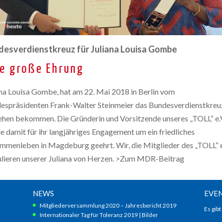
e
t
>
r
>
A
g
B
r
a
i
c
l
desverdienstkreuz für Juliana Louisa Gombe
o
h
e
g
i
r
ne große Ehrung
r
v
i
a
2
e
ana Louisa Gombe, hat am 22. Mai 2018 in Berlin vom
f
0
V
espräsidenten Frank-Walter Steinmeier das Bundesverdienstkreu
i
1
i
e
8
iehen bekommen. Die Gründerin und Vorsitzende unseres „TOLL“ e.
d
J
>
e
e damit für ihr langjähriges Engagement um ein friedliches
u
A
o
l
mmenleben in Magdeburg geehrt. Wir, die Mitglieder des „TOLL“ e
r
g
i
ulieren unserer Juliana von Herzen. >Zum MDR-Beitrag
c
a
a
h
l
n
i
e
a
v
r
NEWS
EVE
G
2
i
o
Mitgliederversammlung 2020 – Jahresbericht 2019
Es gib
0
e
m
Internationaler Tag für Toleranz 2019 | Bilder
1