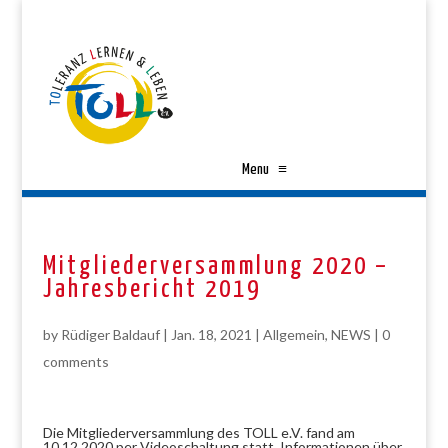
Menu
≡
Mitgliederversammlung 2020 –
Jahresbericht 2019
by
Rüdiger Baldauf
|
Jan. 18, 2021
|
Allgemein
,
NEWS
|
0
comments
Die Mitgliederversammlung des TOLL e.V. fand am
10.12.2020 per Videoschaltung statt. Informationen über