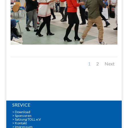
1
2
Next
SREVICE
>
Download
>
Sponsoren
> Satzung TOLL e.V
>
Kontakt
>
Impressum