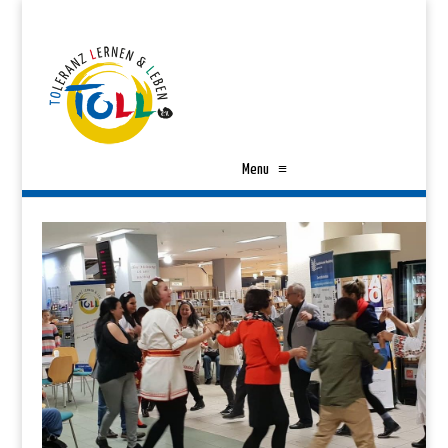
Menu
≡