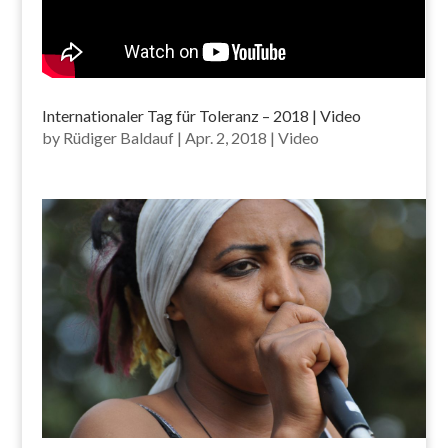
Internationaler Tag für Toleranz – 2018 | Video
by
Rüdiger Baldauf
|
Apr. 2, 2018
|
Video